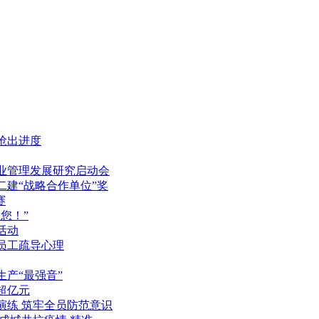
抢出进度
企业管理发展研究启动会
建“战略合作单位”奖
赛
您！”
活动
员工疏导心理
产“最强音”
超亿元
演练 筑牢全员防范意识