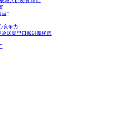
志成城共抗疫情 精准
资
当”
心竞争力
户棚改居民早日搬进新楼房
工