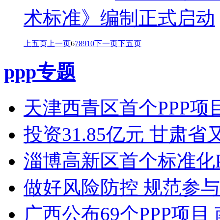
术标准》编制正式启动
上五页
上一页
6
7
8
9
10
下一页
下五页
ppp专题
天津西青区首个PPP项目
投资31.85亿元 甘肃
淄博高新区首个标准化P
做好风险防控 规范参与
广西公布69个PPP项