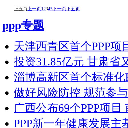
上五页
上一页
1
2
3
4
5
下一页
下五页
ppp专题
天津西青区首个PPP项目
投资31.85亿元 甘肃
淄博高新区首个标准化P
做好风险防控 规范参与
广西公布69个PPP项
PPP新一年健康发展主