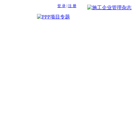
登 录
|
注 册