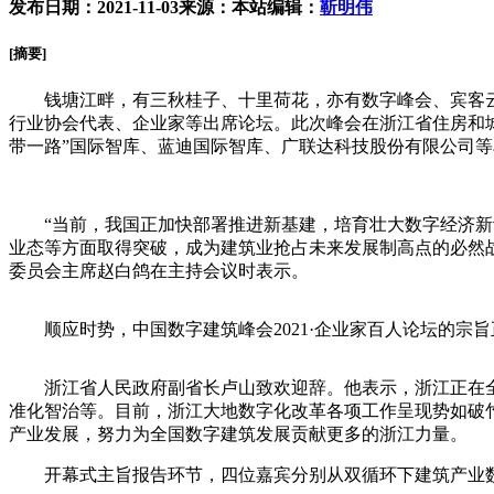
发布日期：2021-11-03
来源：本站
编辑：
靳明伟
[摘要]
钱塘江畔，有三秋桂子、十里荷花，亦有数字峰会、宾客云集。
行业协会代表、企业家等出席论坛。此次峰会在浙江省住房和
带一路”国际智库、蓝迪国际智库、广联达科技股份有限公司
“当前，我国正加快部署推进新基建，培育壮大数字经济新动
业态等方面取得突破，成为建筑业抢占未来发展制高点的必然战
委员会主席赵白鸽在主持会议时表示。
顺应时势，中国数字建筑峰会2021·企业家百人论坛的宗旨
浙江省人民政府副省长卢山致欢迎辞。他表示，浙江正在全
准化智治等。目前，浙江大地数字化改革各项工作呈现势如破
产业发展，努力为全国数字建筑发展贡献更多的浙江力量。
开幕式主旨报告环节，四位嘉宾分别从双循环下建筑产业数