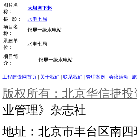
图片名
大坝脚下起
称：
摄 影：
水电七局
项目名
锦屏一级水电站
称：
承建单
水电七局
位：
项目简
锦屏一级水电站
介：
工程建设网首页
|
关于我们
|
联系我们
|
管理案例
|
会议活动
|
施
版权所有：北京华信捷投
业管理》杂志社
地址：北京市丰台区南四